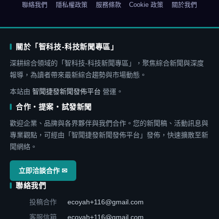
聯絡我們
隱私權政策
服務條款
Cookie 政策
關於我們
關於「智科技-科技新聞專區」
深耕綜合領域的「智科技-科技新聞專區」，聚焦綜合新聞與深度
報導，為讀者帶來最新綜合趨勢與市場動態。
本站由
智聞捷發新聞發佈平台
營運。
合作・提案・試發新聞
歡迎企業、品牌與各界夥伴與我們合作。您的新聞稿、活動訊息與
專業觀點，可經由「智聞捷發新聞發佈平台」發佈，快速擴散至新
聞網絡。
立即洽談合作 ✉
聯絡我們
投稿合作
ecoyah+116@gmail.com
客服信箱
ecoyah+116@gmail.com