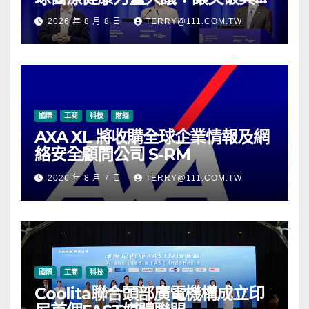
抵達患者
2026 年 8 月 8 日
TERRY@111.COM.TW
國際
工商
科技
財經
AXA XL 將收購全球企業情報及網
絡安全顧問公司 S-RM
2026 年 8 月 7 日
TERRY@111.COM.TW
國際
工商
科技
Coolita聯合頭部廣電機構成立印