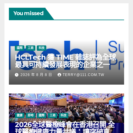
You missed
國際
工商
科技
HCLTech 獲 TIME 雜誌評為全球
最具可持續發展表現的企業之一
2026 年 8 月 8 日
TERRY@111.COM.TW
健康
即時
國際
工商
科技
2026全球醫療峰會在香港召開 全
球醫療健康力量共議：讓突破真正