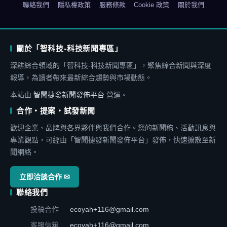
聯絡我們
隱私權政策
服務條款
Cookie 政策
關於我們
關於「智科技-科技新聞專區」
深耕綜合領域的「智科技-科技新聞專區」，聚焦綜合新聞與深度
報導，為讀者帶來最新綜合趨勢與市場動態。
本站由
智聞捷發新聞發佈平台
營運。
合作・提案・試發新聞
歡迎企業、品牌與各界夥伴與我們合作。您的新聞稿、活動訊息與
專業觀點，可經由「智聞捷發新聞發佈平台」發佈，快速擴散至新
聞網絡。
立即洽談合作 ✉
聯絡我們
投稿合作
ecoyah+116@gmail.com
客服信箱
ecoyah+116@gmail.com