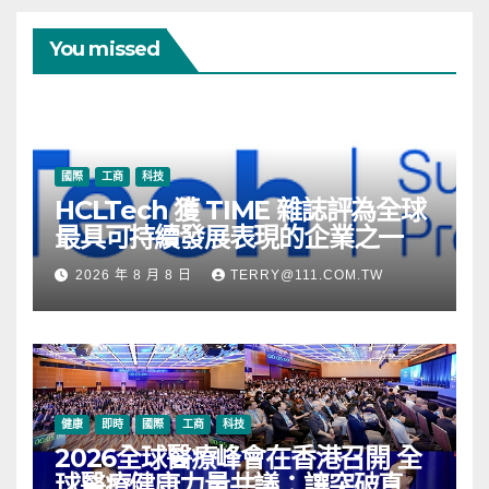
You missed
國際
工商
科技
HCLTech 獲 TIME 雜誌評為全球
最具可持續發展表現的企業之一
2026 年 8 月 8 日
TERRY@111.COM.TW
健康
即時
國際
工商
科技
2026全球醫療峰會在香港召開 全
球醫療健康力量共議：讓突破真正