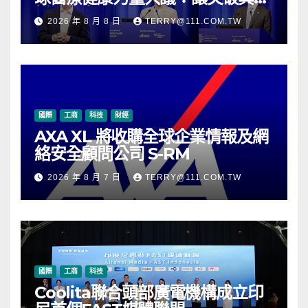
抵達患者
2026 年 8 月 8 日
TERRY@111.COM.TW
國際
工商
科技
財經
AXA XL 將收購全球企業情報及網
絡安全顧問公司 S-RM
2026 年 8 月 7 日
TERRY@111.COM.TW
國際
工商
科技
Coolita聯合頭部廣電機構成立印