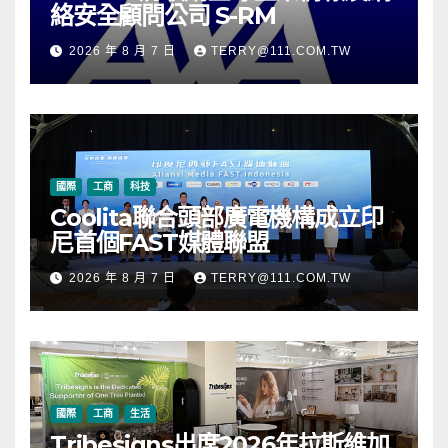
絡安全顧問公司 S-RM
2026 年 8 月 7 日
TERRY@111.COM.TW
國際
工商
科技
Coolita聯合頭部廣電機構成立印
尼首個FAST媒體聯盟
2026 年 8 月 7 日
TERRY@111.COM.TW
國際
工商
生活
Tribesigns出席2026年拉斯維加