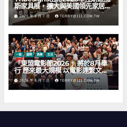
斯家具展，擴大與美國領先家居零
售商的合作
2026 年 8 月 7 日
TERRY@111.COM.TW
一般
國際
娛樂
生活
「東盟電影節2026 」將於8月舉
行 歷來最大規模 以電影連繫文化
交流
2026 年 8 月 7 日
TERRY@111.COM.TW