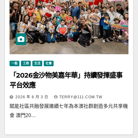
一般
工商
生活
社會
「2026金沙物美嘉年華」持續發揮盛事
平台效應
2026 年 8 月 3 日
TERRY@111.COM.TW
賦能社區共融發展連續七年為本澳社群創造多元共享機
會 澳門20…