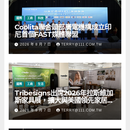
國際
工商
科技
Coolita聯合頭部廣電機構成立印
尼首個FAST媒體聯盟
2026 年 8 月 7 日
TERRY@111.COM.TW
國際
工商
生活
Tribesigns出席2026年拉斯維加
斯家具展，擴大與美國領先家居零
售商的合作
2026 年 8 月 7 日
TERRY@111.COM.TW