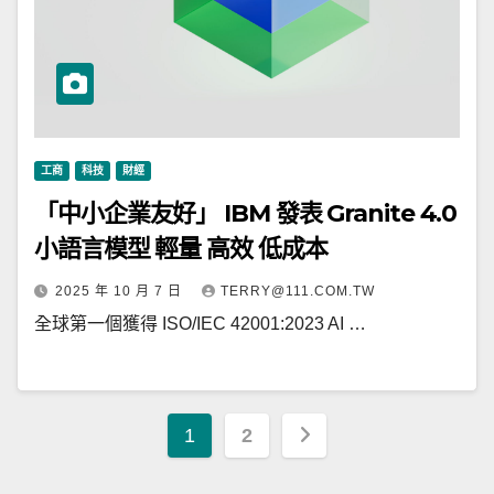
工商
科技
財經
「中小企業友好」 IBM 發表 Granite 4.0
小語言模型 輕量 高效 低成本
2025 年 10 月 7 日
TERRY@111.COM.TW
全球第一個獲得 ISO/IEC 42001:2023 AI …
文
1
2
章