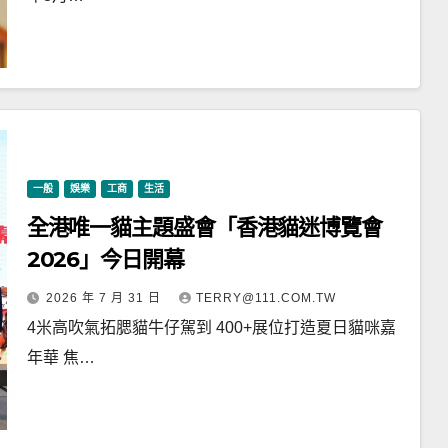
一般
娛樂
工商
生活
全港唯一貓主題盛會「香港貓迷博覽會
2026」今日開幕
2026 年 7 月 31 日
TERRY@111.COM.TW
4米高吹氣拓腮貓牛仔駕到 400+展位打造夏日貓咪嘉
年華 焦…