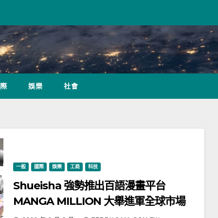
際
娛樂
社會
一般
國際
娛樂
工商
科技
Shueisha 強勢推出百語漫畫平台
MANGA MILLION 大舉進軍全球市場