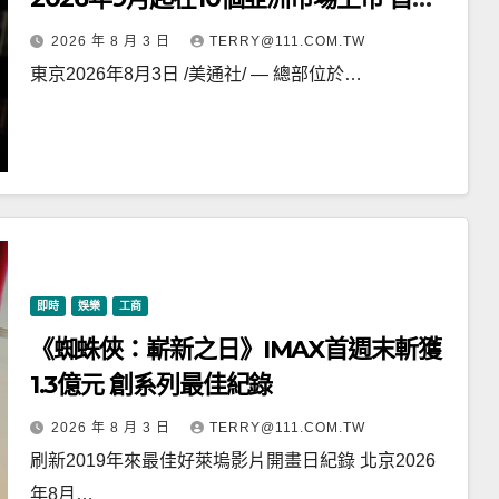
官方粉絲社群定於10月上線
2026 年 8 月 3 日
TERRY@111.COM.TW
東京2026年8月3日 /美通社/ — 總部位於…
即時
娛樂
工商
《蜘蛛俠：嶄新之日》IMAX首週末斬獲
1.3億元 創系列最佳紀錄
2026 年 8 月 3 日
TERRY@111.COM.TW
刷新2019年來最佳好萊塢影片開畫日紀錄 北京2026
年8月…