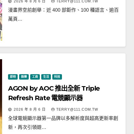
2026 年 8 月 6 日
TERRY@111.COM.TW
漫畫界空前創舉：近 400 部鉅作、100 種語言、逾百
萬頁…
即時
娛樂
工商
生活
科技
AGON by AOC 推出全新 Triple
Refresh Rate 電競顯示器
2026 年 8 月 6 日
TERRY@111.COM.TW
全球電競顯示器第一品牌以多解析度與超高更新率創
新，再次引領遊…